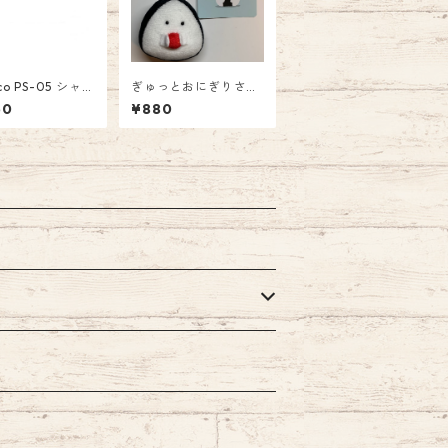
co PS-05 シャー
ぎゅっとおにぎりさ
ンシル スペシャ
ん マスコット う
50
¥880
5mm ￥7,150
め 880円
）