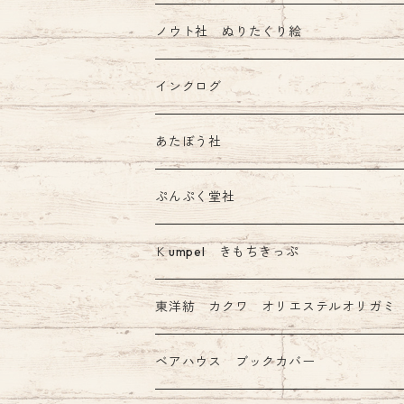
ノウト社 ぬりたくり絵
インクログ
あたぼう社
飾り原稿用紙
ぷんぷく堂社
その他 あたぼう社製品
限定 mizutama+ぷんぷく堂コラボ商品
Ｋumpel きもちきっぷ
きもちふせん
東洋紡 カクワ オリエステルオリガミ
ベアハウス ブックカバー