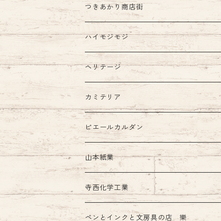
つきあかり商店街
ハイモジモジ
ヘリテージ
カミテリア
ピエールカルダン
インク
山本紙業
ガラスペン
寺西化学工業
ペンとインクと文房具の店 樂