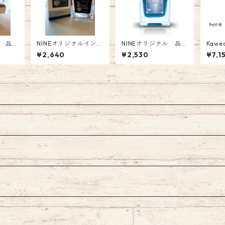
ル 品
NINEオリジナルイン
NINEオリジナル 品
Kawe
o&Lim
ク 品番:NI-044 B
番:NI-059 Tono&Lims
プペ
¥2,640
¥2,530
¥7,1
「終わ
LACK ROSE Fountain
コラボインク「Sign・
ル 0.
Pen Ink
ラメなし」〜〜 オリジ
(税込
 Ink
ナル Glass Pen Ink