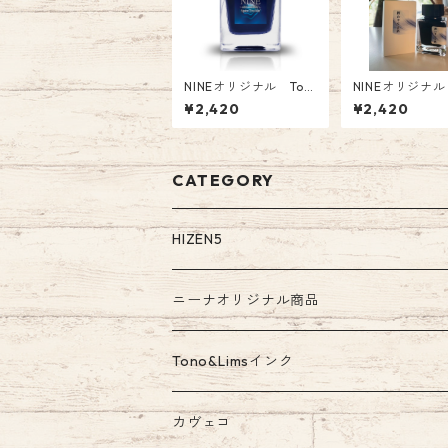
NINEオリジナル Ton
NINEオリジナ
o&Lims コラボインク
番:NI-042 Ton
¥2,420
¥2,420
「Space Truckin’ 〜Ul
s コラボインク
tramarine 〜」 品番:
りなき旅～」 オリジナ
NI-003 オリジナル F
ル Fountain Pen
ountain Pen Ink
CATEGORY
HIZEN5
ニーナオリジナル商品
ガラスペン
Tono&Limsインク
Tono&Limsコラボインク
カヴェコ