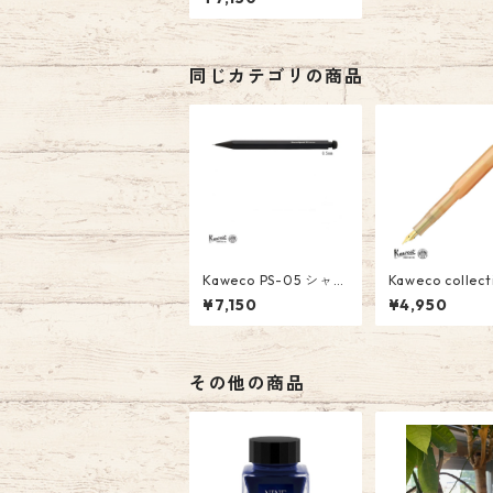
ャル 0.3mm ￥7,150
(税込）
同じカテゴリの商品
Kaweco PS-05 シャー
Kaweco colle
プペンシル スペシャ
Apricot Pear
¥7,150
¥4,950
ル 0.5mm ￥7,150
コットパール) 
(税込）
(BB)￥4950(
その他の商品