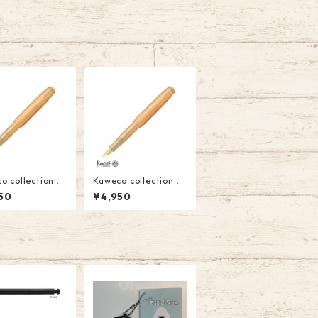
co collection
Kaweco collection
ot Pearl(アプリ
Apricot Pearl(アプリ
50
¥4,950
パール) 万年筆
コットパール) 万年筆
 ￥4950(税込）
(F)￥4950(税込）