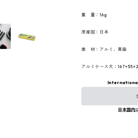
重 量：16g
原産国：日本
素 材：アルミ、真鍮
アルミケース大：167×55×2
Internationa
日本国内