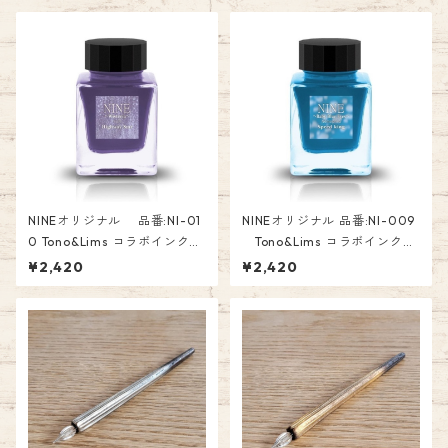
NINEオリジナル 品番:NI-01
NINEオリジナル 品番:NI-009
0 Tono&Lims コラボインク
Tono&Lims コラボインク
「Highway Star～fuji～」 オ
「Speed King～Nemophila
¥2,420
¥2,420
リジナル Fountain Pen Ink
～」 オリジナル Fountain Pe
n Ink