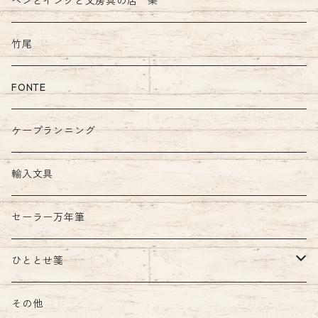
ペンとインクと文房具の店 樂
竹尾
FONTE
ケープランニング
輸入文具
セーラー万年筆
ひととせ箋
ひととせ一筆箋
その他