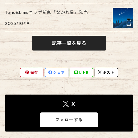
Tono&Limsコラボ新色「ながれ星」発売
2025/10/19
記事一覧を見る
保存
シェア
LINE
ポスト
X
フォローする