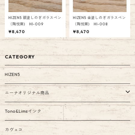
HIZEN5 銀塗しのぎガラスペン
HIZEN5 金塗しのぎガラスペン
（陶悦窯) HI-009
（陶悦窯) HI-008
¥8,470
¥8,470
CATEGORY
HIZEN5
ニーナオリジナル商品
ガラスペン
Tono&Limsインク
Tono&Limsコラボインク
カヴェコ