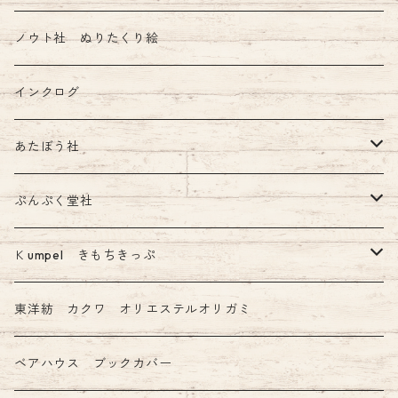
ノウト社 ぬりたくり絵
インクログ
あたぼう社
飾り原稿用紙
ぷんぷく堂社
その他 あたぼう社製品
限定 mizutama+ぷんぷく堂コラボ商品
Ｋumpel きもちきっぷ
きもちふせん
東洋紡 カクワ オリエステルオリガミ
ベアハウス ブックカバー