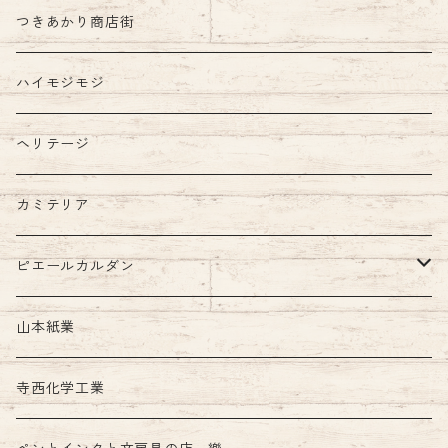
つきあかり商店街
ハイモジモジ
ヘリテージ
カミテリア
ピエールカルダン
インク
山本紙業
ガラスペン
寺西化学工業