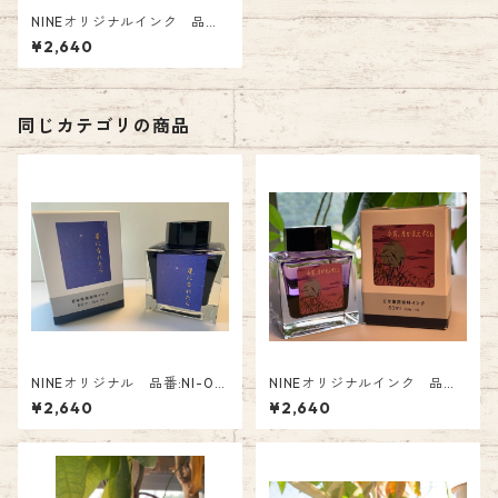
NINEオリジナルインク 品番:
NI-032 紫の夜を越えて Fo
¥2,640
untain Pen Ink
同じカテゴリの商品
NINEオリジナル 品番:NI-03
NINEオリジナルインク 品番:
3 NINEオリジナルインク「 ～
NI-035 今宵、月が見えずと
¥2,640
¥2,640
星になれたら～」オリジナル F
も Fountain Pen Ink 2640
ountain Pen Ink
円（税込）