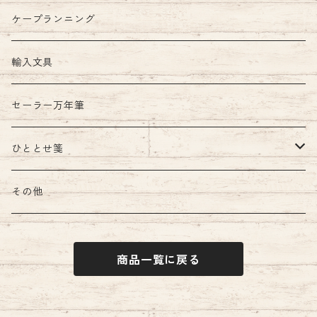
ケープランニング
輸入文具
セーラー万年筆
ひととせ箋
ひととせ一筆箋
その他
商品一覧に戻る