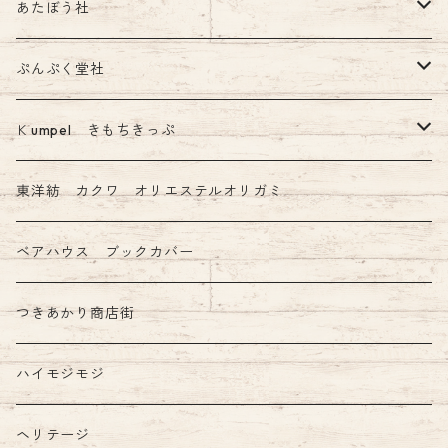
あたぼう社
飾り原稿用紙
ぷんぷく堂社
その他 あたぼう社製品
限定 mizutama+ぷんぷく堂コラボ商品
Ｋumpel きもちきっぷ
きもちふせん
東洋紡 カクワ オリエステルオリガミ
ベアハウス ブックカバー
つきあかり商店街
ハイモジモジ
ヘリテージ