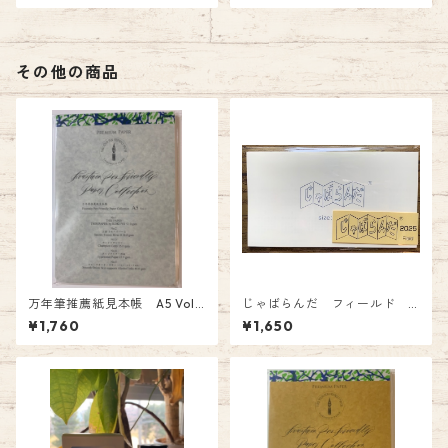
その他の商品
万年筆推薦紙見本帳 A5 Vol.1
じゃばらんだ フィールド 2
PF-A5-01 ￥1760
026年版 じゃばら型システ
¥1,760
¥1,650
ム手帳リフィル カレンダ
ー