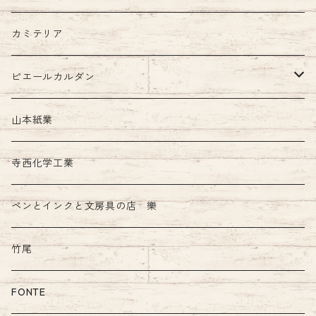
カミテリア
ピエールカルダン
インク
山本紙業
ガラスペン
寺西化学工業
ペンとインクと文房具の店 樂
竹尾
FONTE