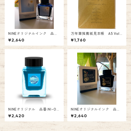
NINEオリジナルインク 品番:
万年筆推薦紙見本帳 A5 Vol.
NI-039 青と夏 Fountain P
2 PF-A5-02 ￥1760
¥2,640
¥1,760
en Ink
NINEオリジナル 品番:NI-017
NINEオリジナルインク 品番:
Tono&Lims コラボインク「 S
NI-044 BLACK ROSE Foun
¥2,420
¥2,640
eptember～Cyan～」オリジ
tain Pen Ink
ナル Fountain Pen Ink