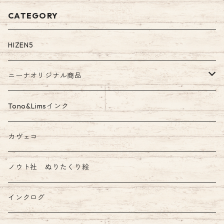
CATEGORY
HIZEN5
ニーナオリジナル商品
ガラスペン
Tono&Limsインク
Tono&Limsコラボインク
カヴェコ
ノウト社 ぬりたくり絵
インクログ