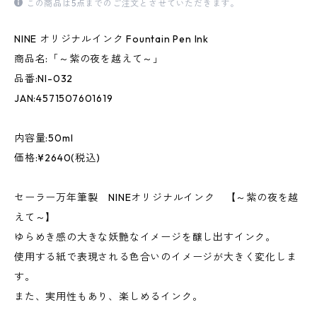
この商品は5点までのご注文とさせていただきます。
NINE オリジナルインク Fountain Pen Ink
商品名:「～紫の夜を越えて～」
品番:NI-032
JAN:4571507601619
内容量:50ml
価格:¥2640(税込)
セーラー万年筆製 NINEオリジナルインク 【～紫の夜を越
えて～】
ゆらめき感の大きな妖艶なイメージを醸し出すインク。
使用する紙で表現される色合いのイメージが大きく変化しま
す。
また、実用性もあり、楽しめるインク。