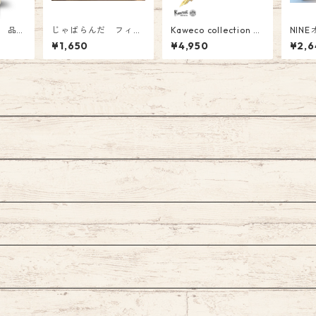
ル 品
じゃばらんだ フィー
Kaweco collection
NIN
&Lims
ルド 2026年版 じ
Apricot Pearl(アプリ
番:NI-033
¥1,650
¥4,950
¥2,6
惑星の
ゃばら型システム手帳
コットパール) 万年筆
ジナル
ジナル
リフィル カレンダ
(F)￥4950(税込）
なれ
 Ink
ー
ル Fou