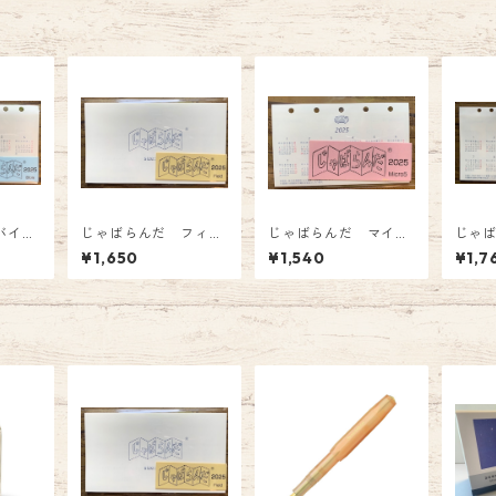
バイブ
じゃばらんだ フィー
じゃばらんだ マイク
じゃば
 じゃ
ルド 2026年版 じ
ロ5 2026年版 じゃ
ム 2
¥1,650
¥1,540
¥1,7
手帳リ
ゃばら型システム手帳
ばら型システム手帳リ
ばら
ンダー
リフィル カレンダ
フィル カレンダー
フィ
ー