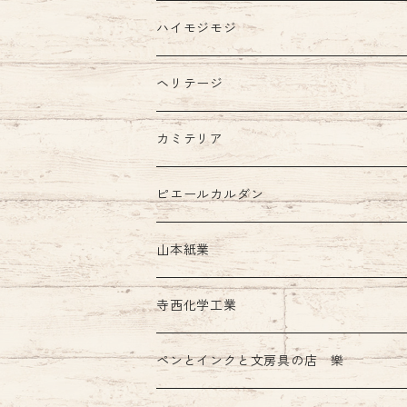
ハイモジモジ
ヘリテージ
カミテリア
ピエールカルダン
インク
山本紙業
ガラスペン
寺西化学工業
ペンとインクと文房具の店 樂