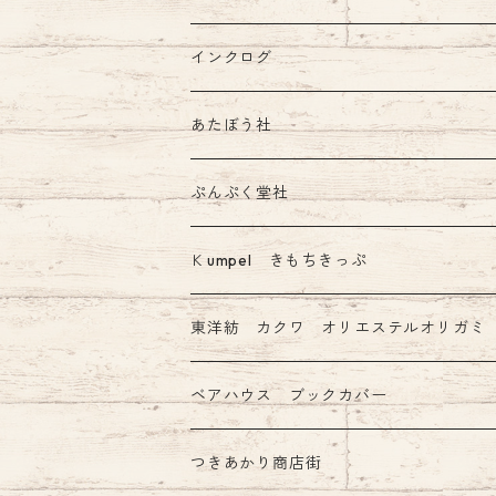
インクログ
あたぼう社
飾り原稿用紙
ぷんぷく堂社
その他 あたぼう社製品
限定 mizutama+ぷんぷく堂コラボ商品
Ｋumpel きもちきっぷ
きもちふせん
東洋紡 カクワ オリエステルオリガミ
ベアハウス ブックカバー
つきあかり商店街