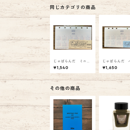
同じカテゴリの商品
じゃばらんだ ミニ
じゃばらんだ 
６ 2026年版 じゃ
ル 2026年版
¥1,540
¥1,650
ばら型システム手帳リ
ばら型システム
フィル カレンダー
フィル カレ
その他の商品