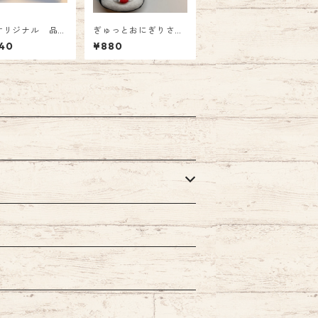
Eオリジナル 品
ぎゅっとおにぎりさ
 NINEオリ
ん マスコット う
40
¥880
インク「 ～星に
め 880円
たら～」オリジナ
ntain Pen Ink