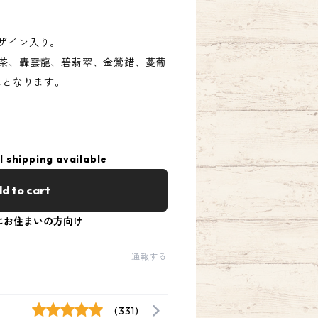
デザイン入り。
抹茶、轟雲龍、碧翡翠、金鶯錯、蔓葡
色となります。
l shipping available
d to cart
にお住まいの方向け
通報する
(331)