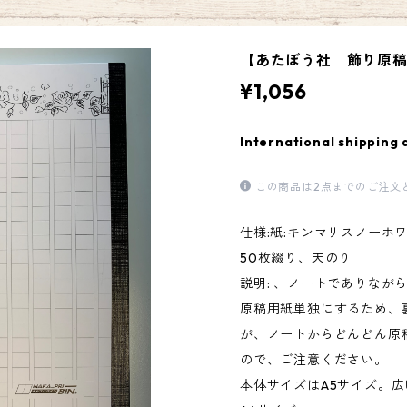
【あたぼう社 飾り原稿用紙
¥1,056
International shipping 
この商品は2点までのご注文
仕様:紙:キンマリスノーホワ
50枚綴り、天のり
説明: 、ノートでありなが
原稿用紙単独にするため、
が、ノートからどんどん原
ので、ご注意ください。
本体サイズはA5サイズ。