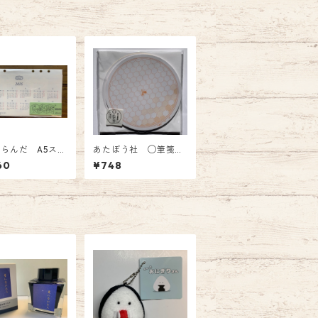
らんだ A5スリ
あたぼう社 ◯筆箋
026年版 じゃ
MF-0003 蜂網陸
60
¥748
型システム手帳リ
ル カレンダー