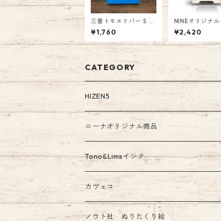
三善トモエリバー S W
NINEオリジナ
RITING PAD A5
番:NI-025 Tono
¥1,760
¥2,420
コラボインク「
かけら」 オリ
ナル Glass Pen
CATEGORY
HIZEN5
ニーナオリジナル商品
ガラスペン
Tono&Limsインク
Tono&Limsコラボインク
カヴェコ
ノウト社 ぬりたくり絵