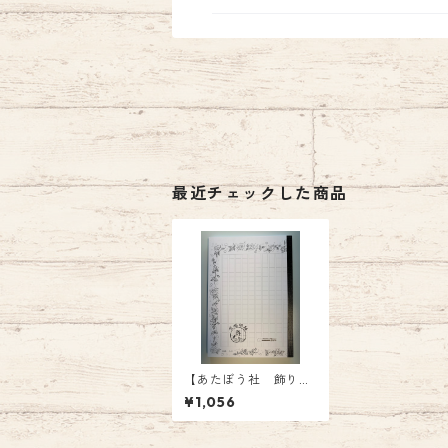
最近チェックした商品
【あたぼう社 飾り原
稿用紙ノート】 ¥1,05
¥1,056
6.-(税込)