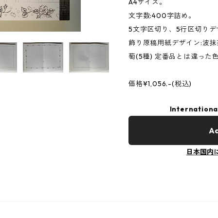
A4サイズ。
文字数:400字詰め。
5文字区切り、5行区切り
飾り原稿用紙デザイン:波
萄(5種) 定番品とは違った
価格¥1,056.-(税込)
Internationa
Ad
日本国内