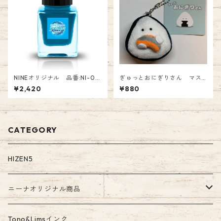
NINEオリジナル 品番:NI-017
ぎゅっとおにぎりさん マス
Tono&Lims コラボインク「 S
コット 鮭 880円
¥2,420
¥880
eptember～Cyan～」オリジ
ナル Fountain Pen Ink
CATEGORY
HIZEN5
ニーナオリジナル商品
ガラスペン
Tono&Limsインク