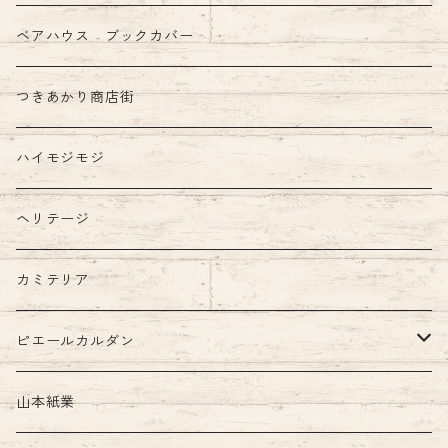
ベアハウス ブックカバー
つきあかり商店街
ハイモジモジ
ヘリテージ
カミテリア
ピエールカルダン
インク
山本紙業