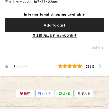
アルミケース大：167×55×22mm
International shipping available
Add to cart
日本国内にお住まいの方向け
通報する
レビュー
(331)
保存
シェア
LINE
ポスト