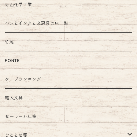
ガラスペン
寺西化学工業
ペンとインクと文房具の店 樂
竹尾
FONTE
ケープランニング
輸入文具
セーラー万年筆
ひととせ箋