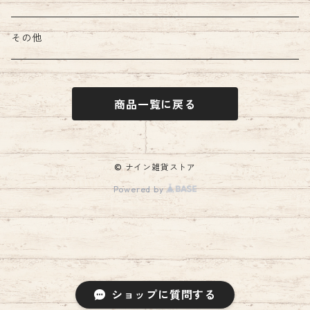
ひととせ一筆箋
その他
商品一覧に戻る
© ナイン雑貨ストア
Powered by
ショップに質問する