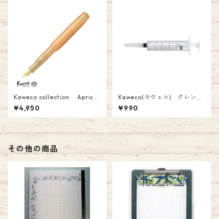
Kaweco collection Apricot
Kaweco(カヴェコ) クレンジ
Pearl(アプリコットパール) 万
ング シリンジ(万年筆を洗浄す
¥4,950
¥990
年筆(F)￥4950(税込）
るための洗浄器) 20ml ￥990
(税込）
その他の商品