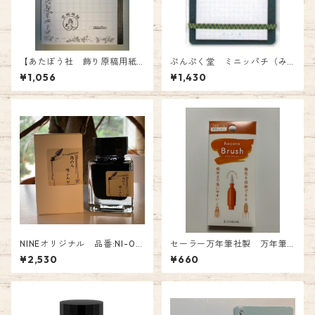
【あたぼう社 飾り原稿用紙
ぷんぷく堂 ミニッパチ（み
ノート】 ¥1,056.-(税込)
どり） P-113
¥1,056
¥1,430
NINEオリジナル 品番:NI-04
セーラー万年筆社製 万年筆
5 Tono&Lims コラボインク
ペン先のつけペン付替用 hoc
¥2,530
¥660
「雨のちハレルヤ～銀鼠〜」 1
oro ブラッシュ 付替用ペン先
0周年記念オリジナルオリジナ
660円（税込）
ル Fountain Pen Ink