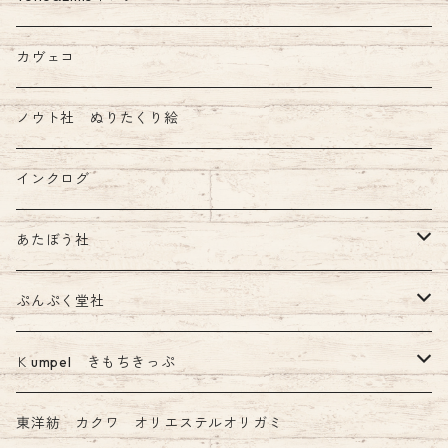
Tono&Limsコラボインク
カヴェコ
ノウト社 ぬりたくり絵
インクログ
あたぼう社
飾り原稿用紙
ぷんぷく堂社
その他 あたぼう社製品
限定 mizutama+ぷんぷく堂コラボ商品
Ｋumpel きもちきっぷ
きもちふせん
東洋紡 カクワ オリエステルオリガミ