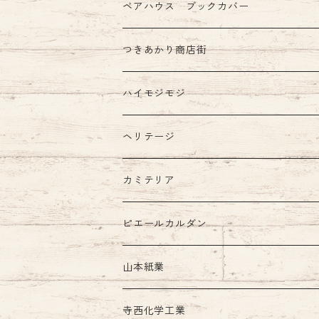
ベアハウス ブックカバー
つきあかり商店街
ハイモジモジ
ヘリテージ
カミテリア
ピエールカルダン
インク
山本紙業
ガラスペン
寺西化学工業