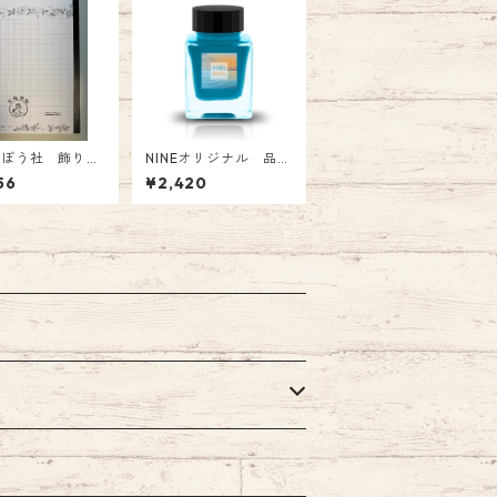
たぼう社 飾り原
NINEオリジナル 品
ノート】 ¥1,05
番:NI-018 Tono&Lims
56
¥2,420
税込)
コラボインク「 あの夏
も 海も 空も」 オリジ
ナル Glass Pen Ink