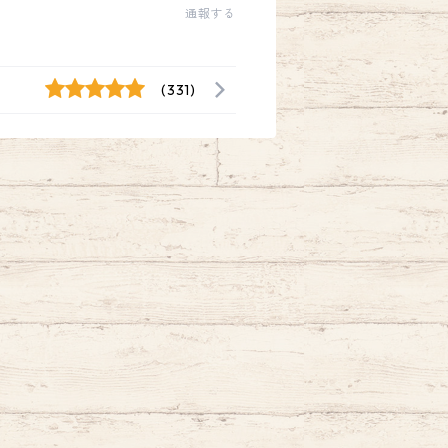
通報する
(331)