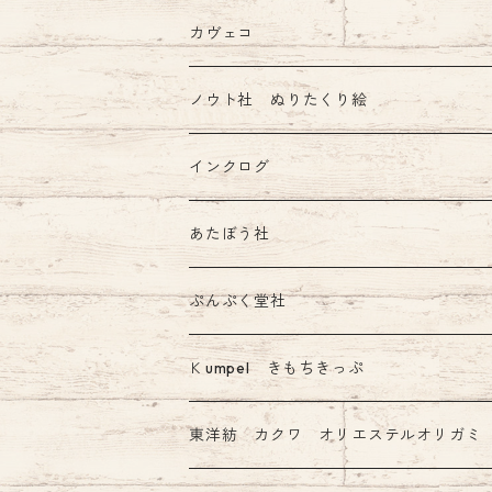
Tono&Limsコラボインク
カヴェコ
ノウト社 ぬりたくり絵
インクログ
あたぼう社
飾り原稿用紙
ぷんぷく堂社
その他 あたぼう社製品
限定 mizutama+ぷんぷく堂コラボ商品
Ｋumpel きもちきっぷ
きもちふせん
東洋紡 カクワ オリエステルオリガミ