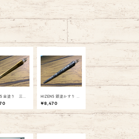
EN5 金塗り 三角
HIZEN5 銀塗かすり し
ペン（陶悦窯)
のぎガラスペン（陶悦
70
¥8,470
11
窯) HI-00