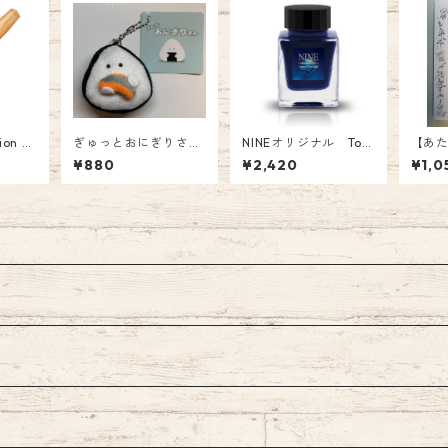
ction
ぎゅっとおにぎりさ
NINEオリジナル Ton
【あ
l(アプリ
ん マスコット 鮭
o&Lims コラボインク
稿用紙
¥880
¥2,420
¥1,0
万年筆
880円
「Space Truckin’ 〜Ul
6.-(
込）
tramarine 〜」 品番:
NI-003 オリジナル F
ountain Pen Ink