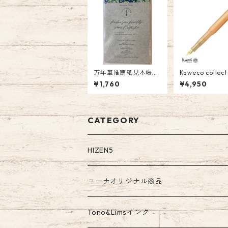
万年筆推薦紙見本帳
Kaweco colle
A5 Vol.1 PF-A5-01 ￥1
Apricot Pear
¥1,760
¥4,950
760
コットパール) 
(M)￥4950(税
CATEGORY
HIZEN5
ニーナオリジナル商品
ガラスペン
Tono&Limsインク