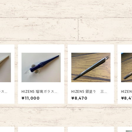
ガラスペ
HIZEN5 瑠璃ガラスペ
HIZEN5 銀塗り 三角
HIZ
-004
ン（文翔窯) HI-002
ガラスペン（陶悦窯)
ガラス
¥11,000
¥8,470
¥8,4
スペン
有田焼磁器ガラスペン
HI-012
HI-0