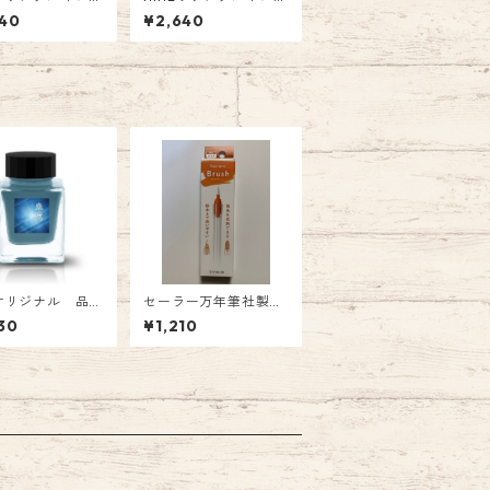
:NI-050 翡翠
ク 品番:NI-049 琥珀
40
¥2,640
の月 Fountain Pen In
k
Eオリジナル 品
セーラー万年筆社製
054 Tono&Lims
万年筆ペン先のつけペ
30
¥1,210
ボインク「未完・
ン hocoro ブラッシ
し」〜〜 オリジ
ュ 本体 1210円（税
lass Pen Ink
込）