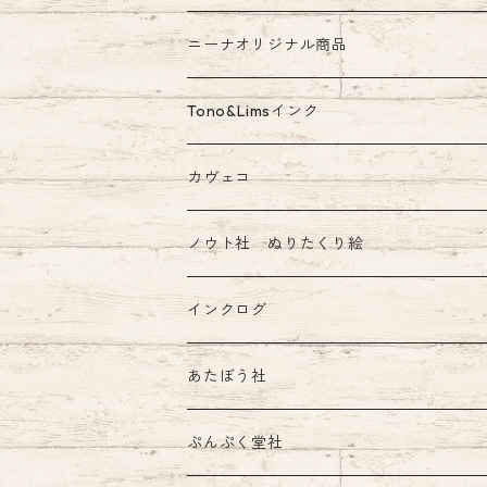
ニーナオリジナル商品
ガラスペン
Tono&Limsインク
Tono&Limsコラボインク
カヴェコ
ノウト社 ぬりたくり絵
インクログ
あたぼう社
飾り原稿用紙
ぷんぷく堂社