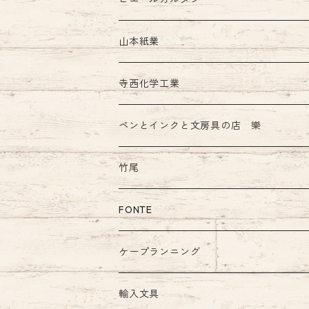
インク
山本紙業
ガラスペン
寺西化学工業
ペンとインクと文房具の店 樂
竹尾
FONTE
ケープランニング
輸入文具