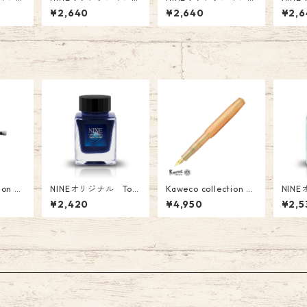
35 今
ク 品番:NI-039 青
ク 品番:NI-037 オ
ク 品番
¥2,640
¥2,640
¥2,6
も F
と夏 Fountain Pen In
リーブの午后 Fountai
の狼 Fountain Pen In
nk 26
k
n Pen Ink
k
ion ミ
NINEオリジナル Ton
Kaweco collection
NIN
 KAW
o&Lims コラボインク
Apricot Pearl(アプリ
番:NI-
¥2,420
¥4,950
¥2,5
2 ￥11
「Space Truckin’ 〜Ul
コットパール) 万年筆
コラ
tramarine 〜」 品番:
(F)￥4950(税込）
ラメな
NI-003 オリジナル F
ナル G
ountain Pen Ink