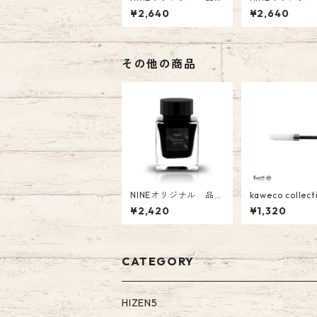
番:NI-033 NINEオリ
ク 品番:NI-0
¥2,640
¥2,640
ジナルインク「 ～星に
宵、月が見えずと
なれたら～」オリジナ
ountain Pen I
ル Fountain Pen Ink
40円（税込）
その他の商品
NINEオリジナル 品
kaweco collect
番:NI-023 Tono&Lims
ニコンバーター
¥2,420
¥1,320
コラボインク「 HANA
ECO-CVT-MIN
BI」 オリジナル Glass
00(税込）
Pen Ink
CATEGORY
HIZEN5