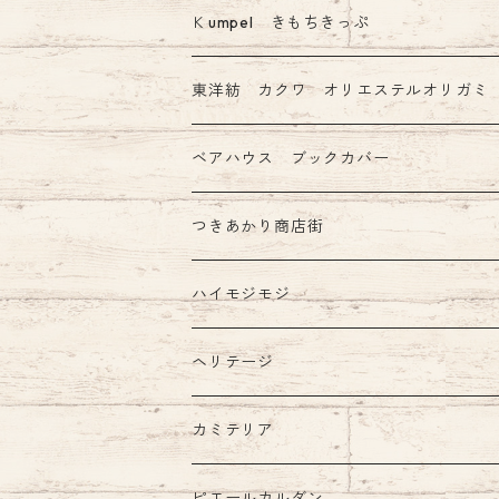
その他 あたぼう社製品
限定 mizutama+ぷんぷく堂コラボ商品
Ｋumpel きもちきっぷ
きもちふせん
東洋紡 カクワ オリエステルオリガミ
ベアハウス ブックカバー
つきあかり商店街
ハイモジモジ
ヘリテージ
カミテリア
ピエールカルダン