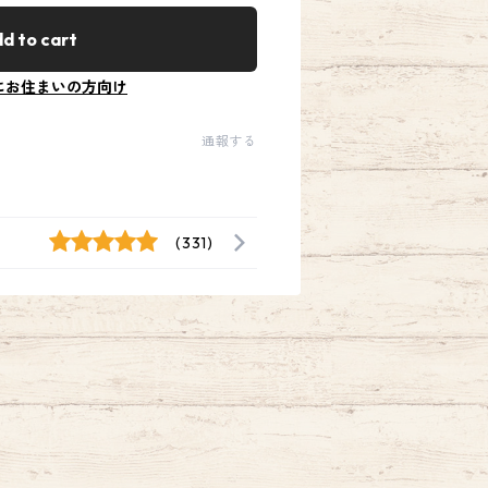
d to cart
にお住まいの方向け
通報する
(331)