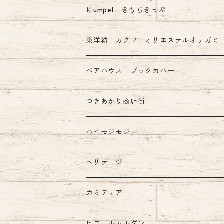
その他 あたぼう社製品
限定 mizutama+ぷんぷく堂コラボ商品
Ｋumpel きもちきっぷ
きもちふせん
東洋紡 カクワ オリエステルオリガミ
ベアハウス ブックカバー
つきあかり商店街
ハイモジモジ
ヘリテージ
カミテリア
ピエールカルダン