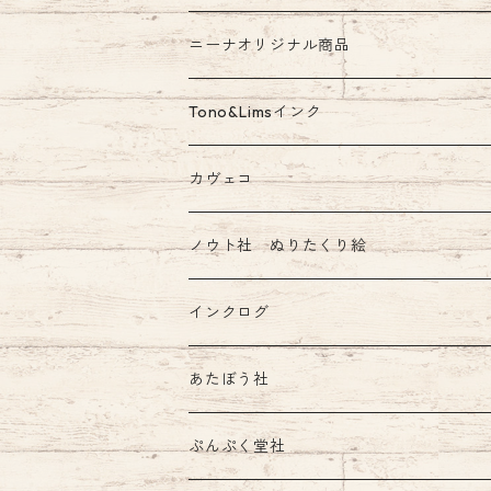
ニーナオリジナル商品
ガラスペン
Tono&Limsインク
Tono&Limsコラボインク
カヴェコ
ノウト社 ぬりたくり絵
インクログ
あたぼう社
飾り原稿用紙
ぷんぷく堂社