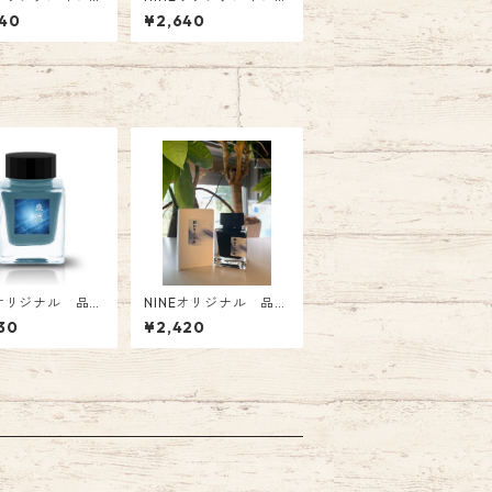
:NI-050 翡翠
ク 品番:NI-049 琥珀
40
¥2,640
の月 Fountain Pen In
k
Eオリジナル 品
NINEオリジナル 品
054 Tono&Lims
番:NI-042 Tono&Lim
30
¥2,420
ボインク「未完・
s コラボインク「終わ
し」〜〜 オリジ
りなき旅～」 オリジナ
lass Pen Ink
ル Fountain Pen Ink