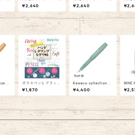
35 今
ク 品番:NI-039 青
ク 品番:NI-037 オ
ク 品番
¥2,640
¥2,640
¥2,6
も F
と夏 Fountain Pen In
リーブの午后 Fountai
の狼 Fountain Pen In
nk 26
k
n Pen Ink
k
ction
ガラスペンとブラッシ
Kaweco collection S
NIN
l(アプリ
ュペンでなぞるハンド
mooth Sage B (スム
番:NI-
¥1,870
¥4,400
¥2,5
万年筆
レタリングなぞり帖: b
ース セージ）万年筆
コラ
税込）
echori
ラメな
ナル G