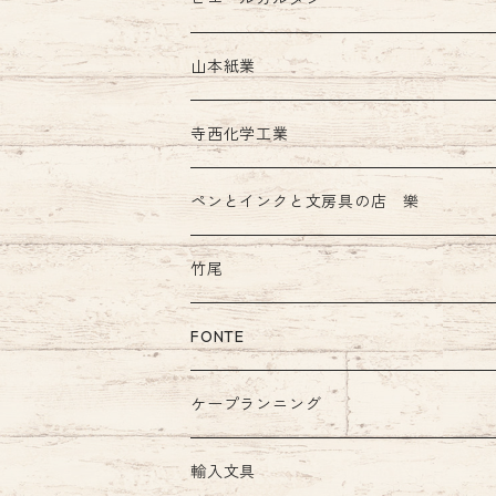
インク
山本紙業
ガラスペン
寺西化学工業
ペンとインクと文房具の店 樂
竹尾
FONTE
ケープランニング
輸入文具