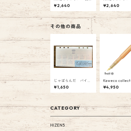
番:NI-033 NINEオリ
ク 品番:NI-0
¥2,640
¥2,640
ジナルインク「 ～星に
宵、月が見えずと
なれたら～」オリジナ
ountain Pen I
ル Fountain Pen Ink
40円（税込）
その他の商品
じゃばらんだ バイブ
Kaweco colle
ル 2026年版 じゃ
Apricot Pear
¥1,650
¥4,950
ばら型システム手帳リ
コットパール) 
フィル カレンダー
(EF) ￥4950(
CATEGORY
HIZEN5