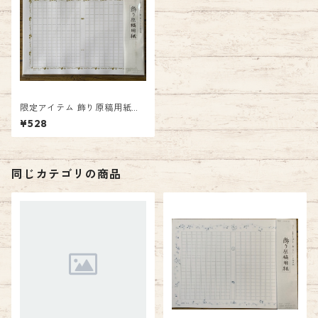
限定アイテム 飾り原稿用紙
「鶯葡萄 クロスカラーデザイ
¥528
ン（金鶯錯 カラー） 」ナイ
ン雑貨ストア限定
同じカテゴリの商品