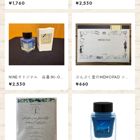
2 PF-A5-02 ￥1760
3 Tono&Lims コラボインク
¥1,760
¥2,530
「光・ ラメ入り（ゴールド
色）」〜Pink・orange〜ブラ
ックライトで光る オリジナル
Glass Pen Ink
NINEオリジナル 品番:NI-04
ぷんぷく堂のMEMOPAD ツバ
6 Tono&Lims コラボインク
メノート×ぷんぷく堂 P-196
¥2,530
¥660
「BLUE BE-BOP～ゼニスブル
(5mm方眼罫） ぷんぷく堂プ
ー〜」 10周年記念オリジナル
ロデュース
オリジナル Fountain Pen Ink