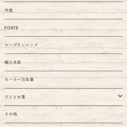
竹尾
FONTE
ケープランニング
輸入文具
セーラー万年筆
ひととせ箋
ひととせ一筆箋
その他