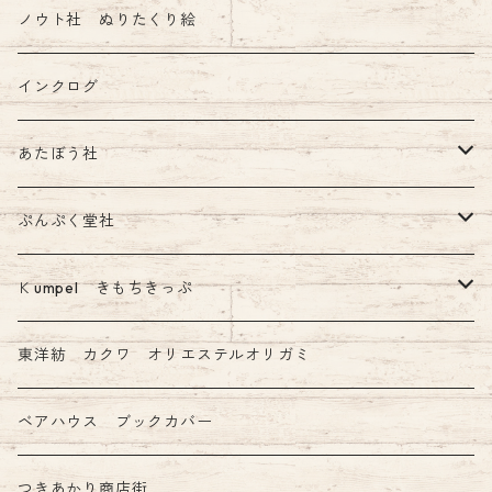
ノウト社 ぬりたくり絵
インクログ
あたぼう社
飾り原稿用紙
ぷんぷく堂社
その他 あたぼう社製品
限定 mizutama+ぷんぷく堂コラボ商品
Ｋumpel きもちきっぷ
きもちふせん
東洋紡 カクワ オリエステルオリガミ
ベアハウス ブックカバー
つきあかり商店街