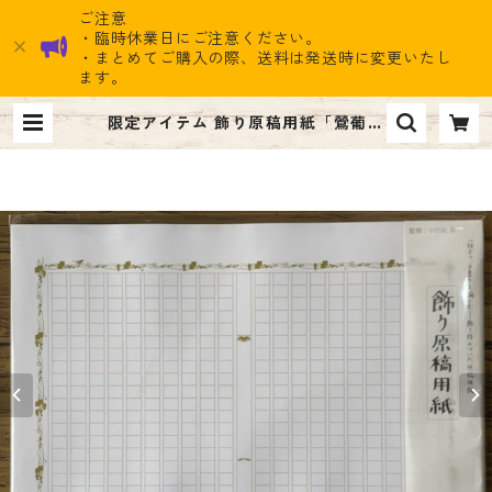
ご注意
・臨時休業日にご注意ください。
・まとめてご購入の際、送料は発送時に変更いたし
ます。
限定アイテム 飾り原稿用紙「鶯葡萄
クロスカラーデザイン（金鶯錯 カラ
ー） 」ナイン雑貨ストア限定 | ナ
イン雑貨ストア