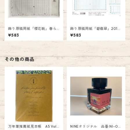
飾り原稿用紙「櫻花眺」春ら
飾り原稿用紙「碧翡翠」2016
しく GK-0014 あたぼう社
日本文具大賞グランプリ受賞
¥583
¥583
商品 GK-0006 あたぼう社
その他の商品
万年筆推薦紙見本帳 A5 Vol.
NINEオリジナル 品番:NI-05