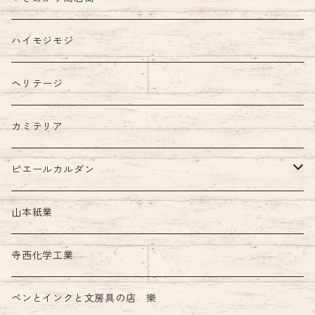
ハイモジモジ
ヘリテージ
カミテリア
ピエールカルダン
インク
山本紙業
ガラスペン
寺西化学工業
ペンとインクと文房具の店 樂