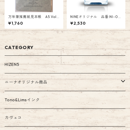
万年筆推薦紙見本帳 A5 Vol.1
NINEオリジナル 品番:NI-051
PF-A5-01 ￥1760
Tono&Lims コラボインク「な
¥1,760
¥2,530
がれ星～in Simmer～」 オリ
ジナル Fountain Pen Ink
CATEGORY
HIZEN5
ニーナオリジナル商品
ガラスペン
Tono&Limsインク
Tono&Limsコラボインク
カヴェコ