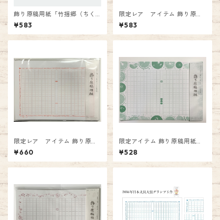
飾り原稿用紙「竹揺郷（ちく
限定レア アイテム 飾り原稿
ようごう）」左右非対称
用紙「淡墨櫻 クロスカラー
¥583
¥583
月・竹・雀を表現 GK-0017
デザイン（限定カラー）」
あたぼう社
限定レア アイテム 飾り原稿
限定アイテム 飾り原稿用紙
用紙「朱色の碧翡翠 クロス
「柑檸緑 クロスカラーデザ
¥660
¥528
カラーデザイン（限定カラ
イン（限定カラー）」
ー）」