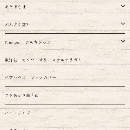
あたぼう社
飾り原稿用紙
ぷんぷく堂社
その他 あたぼう社製品
限定 mizutama+ぷんぷく堂コラボ商品
Ｋumpel きもちきっぷ
きもちふせん
東洋紡 カクワ オリエステルオリガミ
ベアハウス ブックカバー
つきあかり商店街
ハイモジモジ