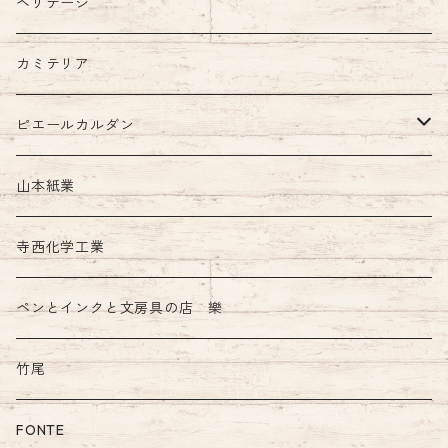
ヘリテージ
カミテリア
ピエールカルダン
インク
山本紙業
ガラスペン
寺西化学工業
ペンとインクと文房具の店 樂
竹尾
FONTE