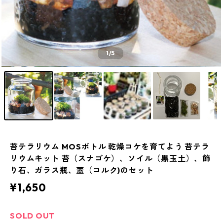
1
/5
苔テラリウム MOSボトル 乾燥コケを育てよう 苔テラ
リウムキット 苔（スナゴケ）、ソイル（黒玉土）、飾
り石、ガラス瓶、蓋（コルク)のセット
¥1,650
SOLD OUT