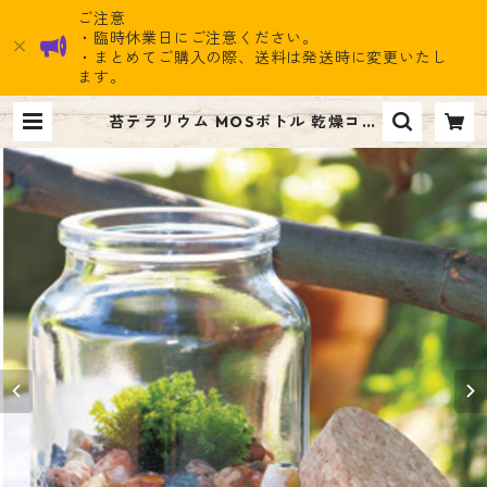
ご注意
・臨時休業日にご注意ください。
・まとめてご購入の際、送料は発送時に変更いたし
ます。
苔テラリウム MOSボトル 乾燥コケ
を育てよう 苔テラリウムキット 苔
（スナゴケ）、ソイル（黒玉土）、
飾り石、ガラス瓶、蓋（コルク)のセ
ット | ナイン雑貨ストア