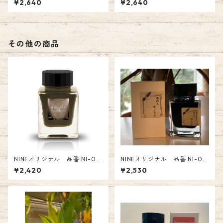
¥2,640
¥2,640
en Ink
en Ink
その他の商品
NINEオリジナル 品番:NI-02
NINEオリジナル 品番:NI-04
5 Tono&Lims コラボインク
5 Tono&Lims コラボインク
¥2,420
¥2,530
「惑星のかけら」 オリジナ
「雨のちハレルヤ～銀鼠〜」 1
ルナル Glass Pen Ink
0周年記念オリジナルオリジナ
ル Fountain Pen Ink