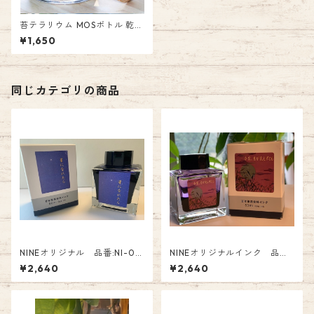
苔テラリウム MOSボトル 乾燥
コケを育てよう 苔テラリウム
¥1,650
キット 苔（スナゴケ）、ソイ
ル（黒玉土）、飾り石、ガラ
ス瓶、蓋（コルク)のセット
同じカテゴリの商品
NINEオリジナル 品番:NI-03
NINEオリジナルインク 品番:
3 NINEオリジナルインク「 ～
NI-035 今宵、月が見えずと
¥2,640
¥2,640
星になれたら～」オリジナル F
も Fountain Pen Ink 2640
ountain Pen Ink
円（税込）