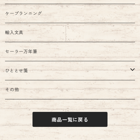
ケープランニング
輸入文具
セーラー万年筆
ひととせ箋
ひととせ一筆箋
その他
商品一覧に戻る