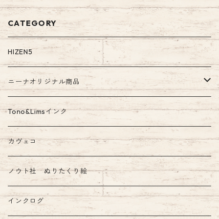
en Ink
CATEGORY
HIZEN5
ニーナオリジナル商品
ガラスペン
Tono&Limsインク
Tono&Limsコラボインク
カヴェコ
ノウト社 ぬりたくり絵
インクログ