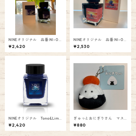
NINEオリジナル 品番:NI-04
NINEオリジナル 品番:NI-05
0 Tono&Lims コラボインク
2 Tono&Lims コラボインク
¥2,420
¥2,530
「B・BLUE～Pancy～」 オリ
「光」〜Pink・orange〜ブラ
ジナル Fountain Pen Ink
ックライトで光る オリジナル
Glass Pen Ink
NINEオリジナル Tono&Lims
ぎゅっとおにぎりさん マス
コラボインク「Space Trucki
コット めんたいこ 880円
¥2,420
¥880
n’ 〜Ultramarine 〜」 品番:N
I-003 オリジナル Fountain P