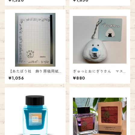
¥1,320
¥1,650
N2 ￥1100(税込）
0円（税込）
【あたぼう社 飾り原稿用紙
ぎゅっとおにぎりさん マス
ノート】 ¥1,056.-(税込)
コット しお 880円
¥1,056
¥880