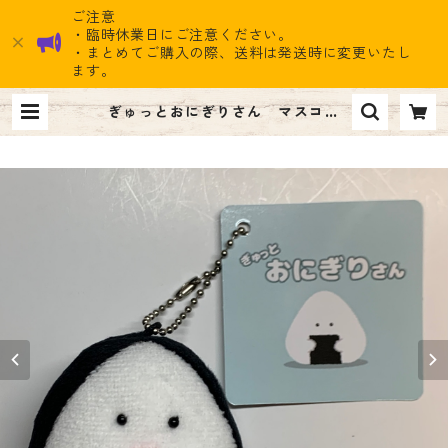
ご注意
・臨時休業日にご注意ください。
・まとめてご購入の際、送料は発送時に変更いたし
ます。
ぎゅっとおにぎりさん マスコッ
ト うめ 880円 | ナイン雑貨スト
ア