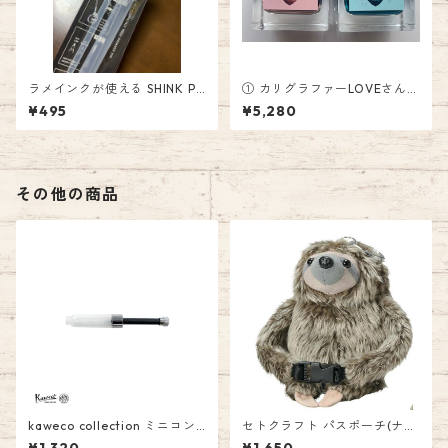
ラメインクが使える SHINK PE
① カリグラファーLOVEさん監
N 495円(税込)
修 ペンとインクと万年筆の
¥495
¥5,280
店 樂さんインク NINE雑貨ス
トアインクのセット Fountai
n Pen Ink
その他の商品
kaweco collection ミニコン
セトクラフト パスポーチ(ナマ
バーター KAWECO-CVT-MI
ケモノ) SF-3503-220 165