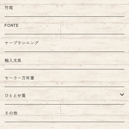
竹尾
FONTE
ケープランニング
輸入文具
セーラー万年筆
ひととせ箋
ひととせ一筆箋
その他