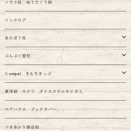
ノウト社 ぬりたくり絵
インクログ
あたぼう社
飾り原稿用紙
ぷんぷく堂社
その他 あたぼう社製品
限定 mizutama+ぷんぷく堂コラボ商品
Ｋumpel きもちきっぷ
きもちふせん
東洋紡 カクワ オリエステルオリガミ
ベアハウス ブックカバー
つきあかり商店街