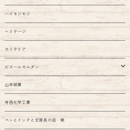
ハイモジモジ
ヘリテージ
カミテリア
ピエールカルダン
インク
山本紙業
ガラスペン
寺西化学工業
ペンとインクと文房具の店 樂