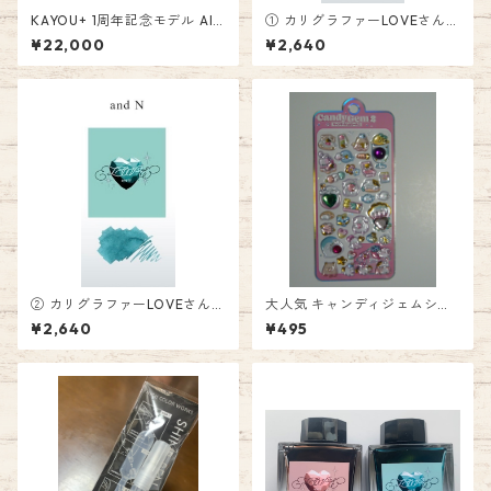
KAYOU+ 1周年記念モデル AIM
① カリグラファーLOVEさん監
VISION Edition001「KOHAK
修 ペンとインクと万年筆の
¥22,000
¥2,640
U -琥珀-」
店 樂さんインク Fountain P
en Ink
② カリグラファーLOVEさん監
大人気 キャンディジェムシー
修 NINE雑貨ストアインク Fou
ル２ 495円 ST-2210
¥2,640
¥495
ntain Pen Ink