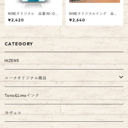
NINEオリジナル 品番:NI-018
NINEオリジナルインク 品番:
Tono&Lims コラボインク「 あ
NI-035 今宵、月が見えずと
¥2,420
¥2,640
の夏も 海も 空も」 オリジナル
も Fountain Pen Ink 2640
Glass Pen Ink
円（税込）
CATEGORY
HIZEN5
ニーナオリジナル商品
ガラスペン
Tono&Limsインク
Tono&Limsコラボインク
カヴェコ