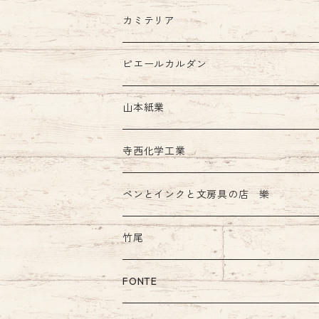
カミテリア
ピエールカルダン
インク
山本紙業
ガラスペン
寺西化学工業
ペンとインクと文房具の店 樂
竹尾
FONTE