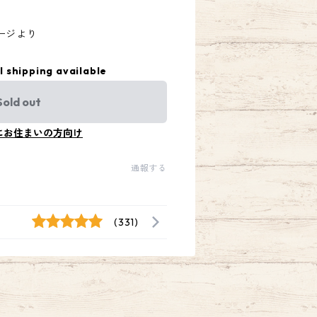
ージより
l shipping available
Sold out
にお住まいの方向け
通報する
(331)