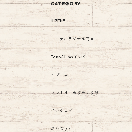
CATEGORY
HIZEN5
ニーナオリジナル商品
ガラスペン
Tono&Limsインク
Tono&Limsコラボインク
カヴェコ
ノウト社 ぬりたくり絵
インクログ
あたぼう社