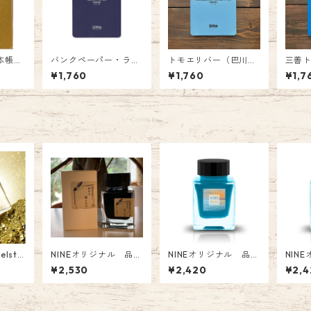
見本帳
バンクペーパー・ライ
トモエリバー（巴川製
三善ト
5-02
ティングパッド WRI
紙所 トモエリバー）
RITIN
¥1,760
¥1,760
¥1,7
TING PAD A5 MPA5-0
WRITING PAD A5
06
elstei
NINEオリジナル 品
NINEオリジナル 品
NIN
ar 20
番:NI-045 Tono&Lims
番:NI-018 Tono&Lims
番:NI-
¥2,530
¥2,420
¥2,4
コラボインク「雨のち
コラボインク「 あの夏
コラボ
ハレルヤ～銀鼠〜」 1
も 海も 空も」 オリジ
mbe
0周年記念オリジナル
ナル Glass Pen Ink
ジナル 
オリジナル Fountain
In