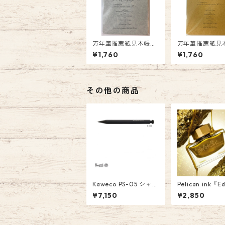
万年筆推薦紙見本帳
万年筆推薦紙
A5 Vol.1 PF-A5-01 ￥1
A5 Vol.2 PF-A
¥1,760
¥1,760
760
￥1760
その他の商品
Kaweco PS-05 シャー
Pelican ink『Ed
プペンシル スペシャ
n Ink of the Ye
¥7,150
¥2,850
ル 0.5mm ￥7,150
26 Pyrite』
(税込）