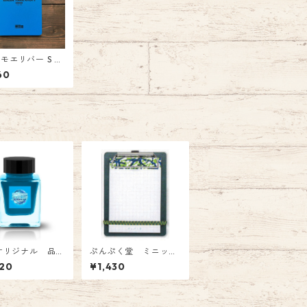
モエリバー S W
G PAD A5
60
Eオリジナル 品
ぷんぷく堂 ミニッパ
017 Tono&Lims
チ（みどり） P-113
20
¥1,430
インク「 Septe
r～Cyan～」オリ
Fountain Pen
k