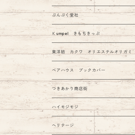
飾り原稿用紙
ぷんぷく堂社
その他 あたぼう社製品
限定 mizutama+ぷんぷく堂コラボ商品
Ｋumpel きもちきっぷ
きもちふせん
東洋紡 カクワ オリエステルオリガミ
ベアハウス ブックカバー
つきあかり商店街
ハイモジモジ
ヘリテージ