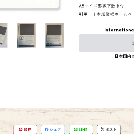
A5サイズ罫線下敷き付
引用：山本紙業様ホームペ
Internationa
日本国内
保存
シェア
LINE
ポスト