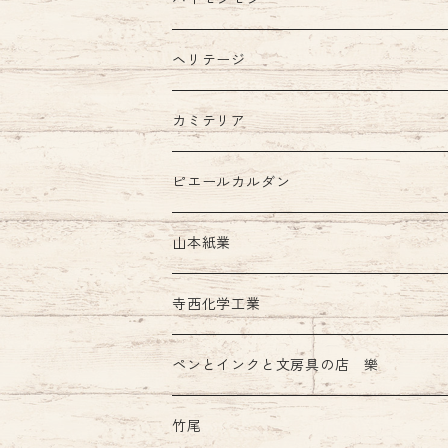
ヘリテージ
カミテリア
ピエールカルダン
インク
山本紙業
ガラスペン
寺西化学工業
ペンとインクと文房具の店 樂
竹尾