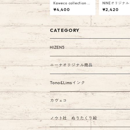
Kaweco collection S
NINEオリジナ
mooth Sage B (スム
番:NI-025 Tono
¥4,400
¥2,420
ース セージ）万年筆
コラボインク「
かけら」 オリ
ナル Glass Pen
CATEGORY
HIZEN5
ニーナオリジナル商品
ガラスペン
Tono&Limsインク
Tono&Limsコラボインク
カヴェコ
ノウト社 ぬりたくり絵