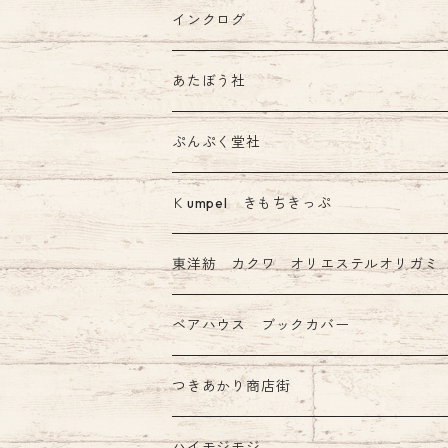
インクログ
あたぼう社
飾り原稿用紙
ぷんぷく堂社
その他 あたぼう社製品
限定 mizutama+ぷんぷく堂コラボ商品
Ｋumpel きもちきっぷ
きもちふせん
東洋紡 カクワ オリエステルオリガミ
ベアハウス ブックカバー
つきあかり商店街
ハイモジモジ