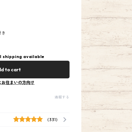
付き
l shipping available
d to cart
にお住まいの方向け
通報する
(331)