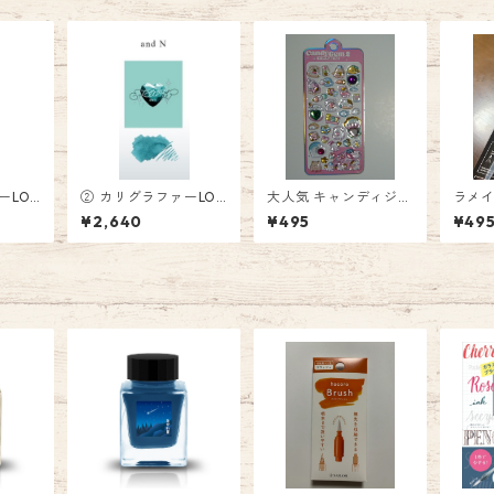
ーLOV
② カリグラファーLOV
大人気 キャンディジェ
ラメイ
とイン
Eさん監修 NINE雑貨ス
ムシール２ 495円 S
HINK PEN 
¥2,640
¥495
¥49
 樂さ
トアインク Fountain
T-2210
込)
in Pe
Pen Ink