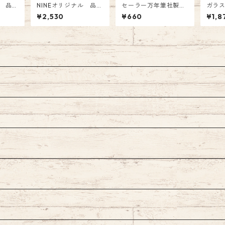
ル 品
NINEオリジナル 品
セーラー万年筆社製
ガラ
&Lims
番:NI-051 Tono&Lims
万年筆ペン先のつけペ
ュペ
¥2,530
¥660
¥1,8
惑星の
コラボインク「ながれ
ン付替用 hocoro ブ
レタリ
ジナル
星～in Simmer～」 オ
ラッシュ 付替用ペン先
echor
 Ink
リジナル Fountain Pe
660円（税込）
n Ink