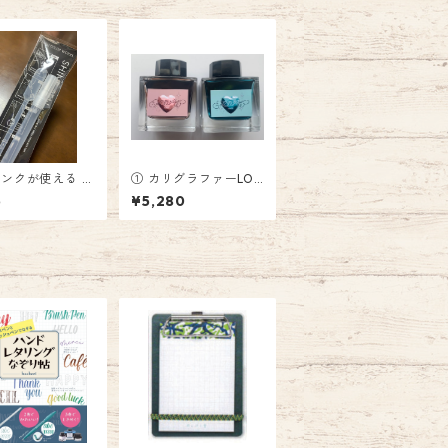
ンクが使える S
① カリグラファーLOV
495円(税
Eさん監修 ペンとイン
5
¥5,280
クと万年筆の店 樂さ
んインク NINE雑貨ス
トアインクのセット
Fountain Pen Ink