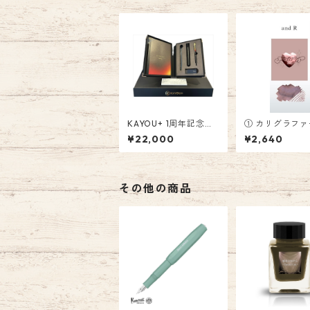
KAYOU+ 1周年記念モ
① カリグラファ
デル AIMVISION Editi
Eさん監修 ペン
¥22,000
¥2,640
on001「KOHAKU -琥
クと万年筆の店
珀-」
んインク Founta
n Ink
その他の商品