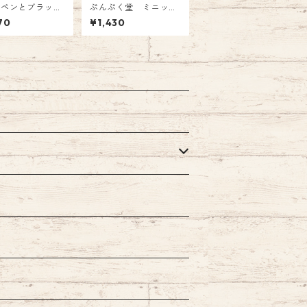
スペンとブラッシ
ぷんぷく堂 ミニッパ
ンでなぞるハンド
チ（みどり） P-113
70
¥1,430
ングなぞり帖: b
i