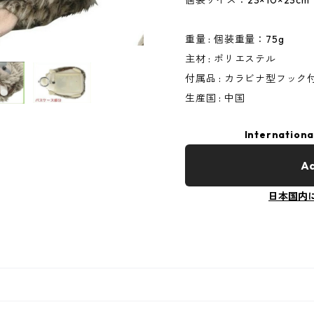
個装サイズ：23×10×23cm
重量 : 個装重量：75g
主材 : ポリエステル
付属品 : カラビナ型フック
生産国 : 中国
Internationa
Ad
日本国内