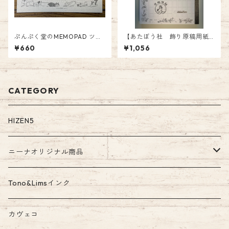
ぷんぷく堂のMEMOPAD ツバ
【あたぼう社 飾り原稿用紙
メノート×ぷんぷく堂 P-196
ノート】 ¥1,056.-(税込)
¥660
¥1,056
(5mm方眼罫） ぷんぷく堂プ
ロデュース
CATEGORY
HIZEN5
ニーナオリジナル商品
ガラスペン
Tono&Limsインク
Tono&Limsコラボインク
カヴェコ