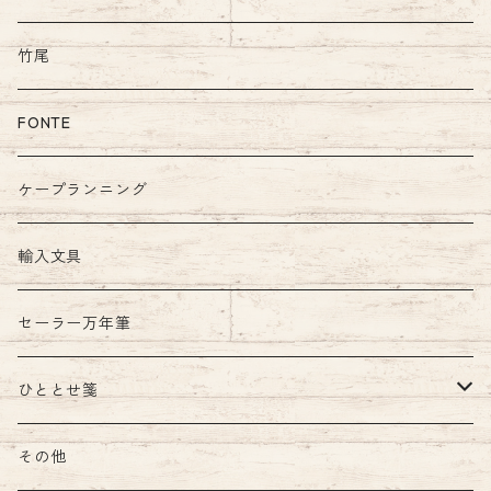
竹尾
FONTE
ケープランニング
輸入文具
セーラー万年筆
ひととせ箋
ひととせ一筆箋
その他