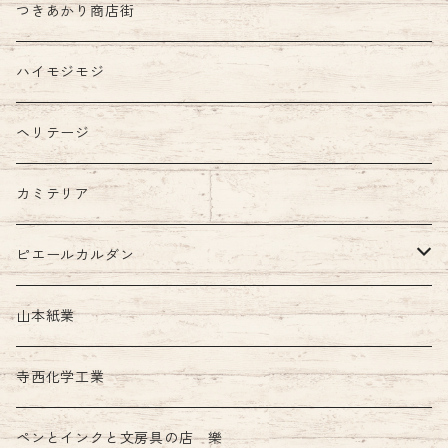
つきあかり商店街
ハイモジモジ
ヘリテージ
カミテリア
ピエールカルダン
インク
山本紙業
ガラスペン
寺西化学工業
ペンとインクと文房具の店 樂