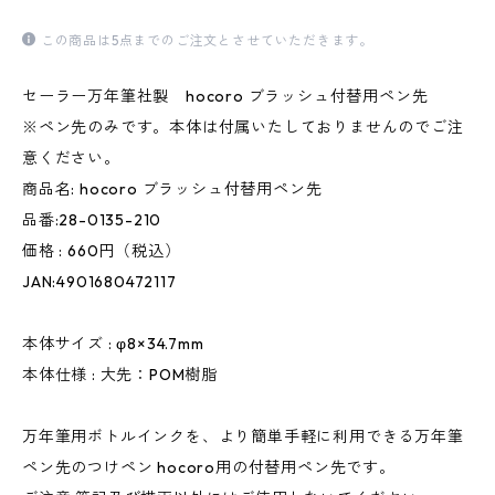
この商品は5点までのご注文とさせていただきます。
セーラー万年筆社製 hocoro ブラッシュ付替用ペン先
※ペン先のみです。本体は付属いたしておりませんのでご注
意ください。
商品名: hocoro ブラッシュ付替用ペン先
品番:28-0135-210
価格 : 660円（税込）
JAN:4901680472117
本体サイズ : φ8×34.7mm
本体仕様 : 大先：POM樹脂
万年筆用ボトルインクを、より簡単手軽に利用できる万年筆
ペン先のつけペン hocoro用の付替用ペン先です。