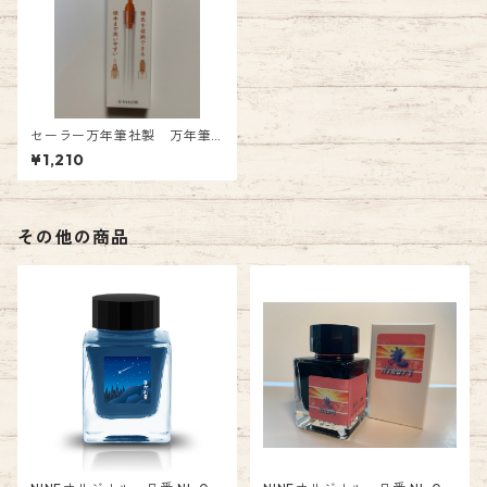
セーラー万年筆社製 万年筆
ペン先のつけペン hocoro ブ
¥1,210
ラッシュ 本体 1210円（税
込）
その他の商品