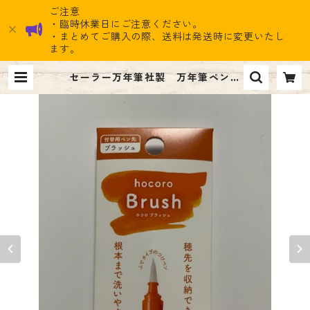
ご注意
・臨時休業日にご注意ください。
・まとめてご購入の際、送料は発送時に変更いたし
ます。
セーラー万年筆社製 万年筆ペン先
のつけペン付替用 hocoro ブラッ
シュ 付替用ペン先 660円（税
込） | ナイン雑貨ストア