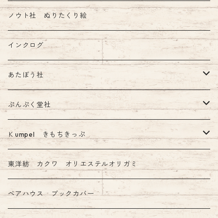
ノウト社 ぬりたくり絵
インクログ
あたぼう社
飾り原稿用紙
ぷんぷく堂社
その他 あたぼう社製品
限定 mizutama+ぷんぷく堂コラボ商品
Ｋumpel きもちきっぷ
きもちふせん
東洋紡 カクワ オリエステルオリガミ
ベアハウス ブックカバー