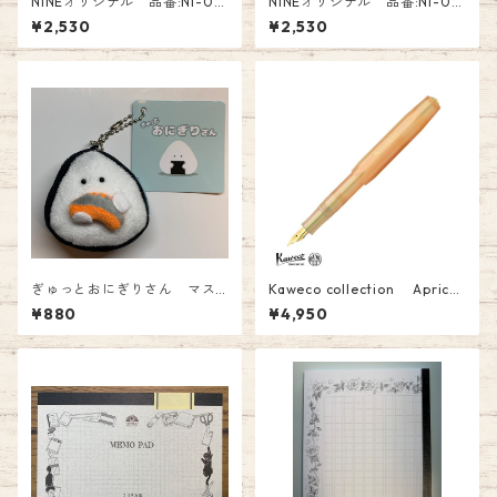
NINEオリジナル 品番:NI-051
NINEオリジナル 品番:NI-05
Tono&Lims コラボインク「な
2 Tono&Lims コラボインク
¥2,530
¥2,530
がれ星～in Simmer～」 オリ
「光」〜Pink・orange〜ブラ
ジナル Fountain Pen Ink
ックライトで光る オリジナル
Glass Pen Ink
ぎゅっとおにぎりさん マス
Kaweco collection Apricot
コット 鮭 880円
Pearl(アプリコットパール) 万
¥880
¥4,950
年筆(F)￥4950(税込）